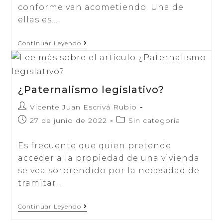
conforme van acometiendo. Una de
ellas es…
Divorcio
Continuar Leyendo
Posterior
Al
Testamento
¿Paternalismo legislativo?
Autor
Vicente Juan Escrivá Rubio
de
Publicación
Categoría
27 de junio de 2022
Sin categoría
la
de
de
entrada:
la
la
Es frecuente que quien pretende
entrada:
entrada:
acceder a la propiedad de una vivienda
se vea sorprendido por la necesidad de
tramitar…
¿Paternalismo
Continuar Leyendo
Legislativo?