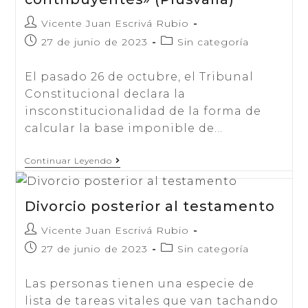
Autor
Vicente Juan Escrivá Rubio
de
Publicación
Categoría
27 de junio de 2023
Sin categoría
la
de
de
entrada:
la
la
El pasado 26 de octubre, el Tribunal
entrada:
entrada:
Constitucional declara la
insconstitucionalidad de la forma de
calcular la base imponible de…
«Tranquilidad
Continuar Leyendo
Y
Seguridad
A
Divorcio posterior al testamento
Los
Contribuyentes»
(Plusvalía)
Autor
Vicente Juan Escrivá Rubio
de
Publicación
Categoría
27 de junio de 2023
Sin categoría
la
de
de
entrada:
la
la
Las personas tienen una especie de
entrada:
entrada:
lista de tareas vitales que van tachando