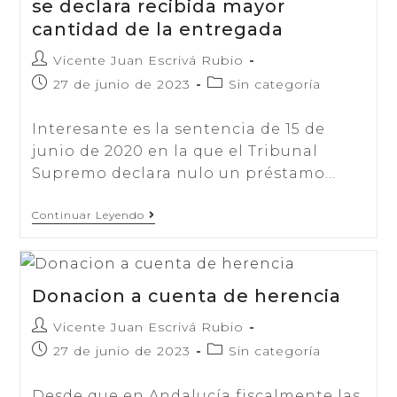
se declara recibida mayor
cantidad de la entregada
Autor
Vicente Juan Escrivá Rubio
de
Publicación
Categoría
27 de junio de 2023
Sin categoría
la
de
de
entrada:
la
la
Interesante es la sentencia de 15 de
entrada:
entrada:
junio de 2020 en la que el Tribunal
Supremo declara nulo un préstamo…
Nulidad
Continuar Leyendo
Del
Préstamo
En
El
Que
Donacion a cuenta de herencia
Se
Declara
Autor
Vicente Juan Escrivá Rubio
Recibida
Mayor
de
Publicación
Categoría
27 de junio de 2023
Sin categoría
Cantidad
la
de
de
De
entrada:
La
la
la
Desde que en Andalucía fiscalmente las