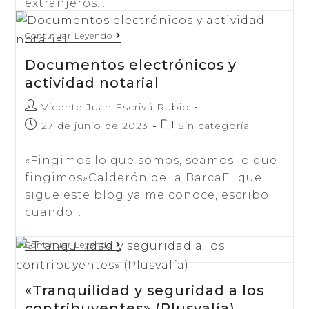
extranjeros…
Expediente
Continuar Leyendo
Matrimonial
Si
Documentos electrónicos y
Hay
Extranjeros
actividad notarial
Autor
Vicente Juan Escrivá Rubio
de
Publicación
Categoría
27 de junio de 2023
Sin categoría
la
de
de
entrada:
la
la
«Fingimos lo que somos, seamos lo que
entrada:
entrada:
fingimos»Calderón de la BarcaEl que
sigue este blog ya me conoce, escribo
cuando…
Documentos
Continuar Leyendo
Electrónicos
Y
Actividad
«Tranquilidad y seguridad a los
Notarial
contribuyentes» (Plusvalía)