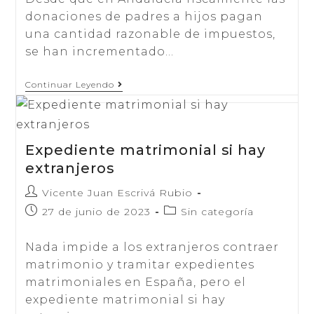
Entregada
entrada:
entrada:
donaciones de padres a hijos pagan
una cantidad razonable de impuestos,
se han incrementado…
Donacion
Continuar Leyendo
A
Cuenta
De
Herencia
Expediente matrimonial si hay
extranjeros
Autor
Vicente Juan Escrivá Rubio
de
Publicación
Categoría
27 de junio de 2023
Sin categoría
la
de
de
entrada:
la
la
Nada impide a los extranjeros contraer
entrada:
entrada:
matrimonio y tramitar expedientes
matrimoniales en España, pero el
expediente matrimonial si hay