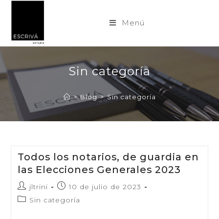
Saltar
al
Menú
contenido
Sin categoría
>
Blog
>
Sin categoría
Todos los notarios, de guardia en
las Elecciones Generales 2023
Autor
Publicación
jltrini
10 de julio de 2023
de
de
Categoría
Sin categoría
la
la
de
entrada:
entrada: